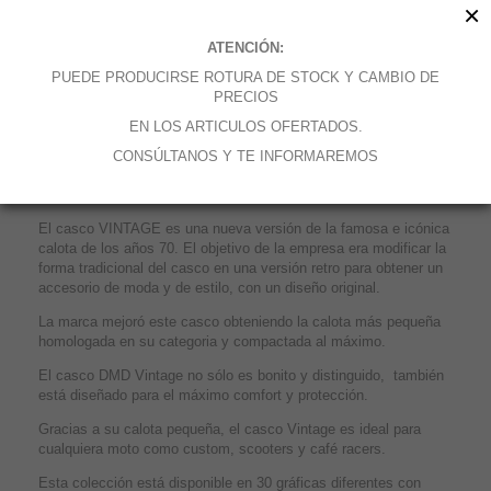
×
ATENCIÓN:
PUEDE PRODUCIRSE ROTURA DE STOCK Y CAMBIO DE
MÁS
PRECIOS
EN LOS ARTICULOS OFERTADOS.
3 calotas para un máximo confort, i
nterior completamente
CONSÚLTANOS Y TE INFORMAREMOS
extraíble y lavable, b
otones integrados en la calota para visera,
c
ierre de doble anillo.
El casco VINTAGE es una nueva versión de la famosa e icónica
calota de los años 70. El objetivo de la empresa era modificar la
forma tradicional del casco en una versión retro para obtener un
accesorio de moda y de estilo, con un diseño original.
La marca mejoró este casco obteniendo la calota más pequeña
homologada en su categoria y compactada al máximo.
El casco DMD Vintage no sólo es bonito y distinguido, también
está diseñado para el máximo comfort y protección.
Gracias a su calota pequeña, el casco Vintage es ideal para
cualquiera moto como custom, scooters y café racers.
Esta colección está disponible en 30 gráficas diferentes con