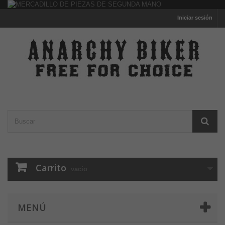
Iniciar sesión
Carrito
vacío
MENÚ