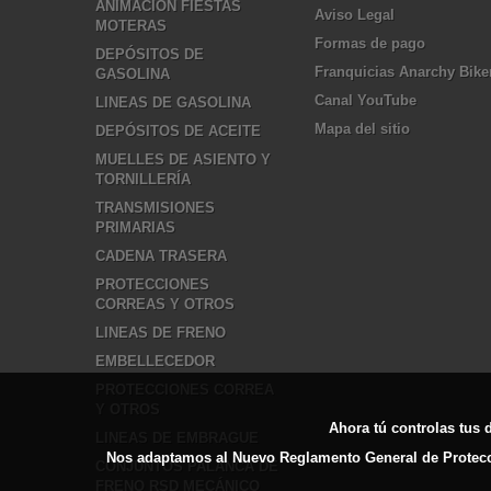
ANIMACIÓN FIESTAS
Aviso Legal
MOTERAS
Formas de pago
DEPÓSITOS DE
Franquicias Anarchy Bike
GASOLINA
Canal YouTube
LINEAS DE GASOLINA
Mapa del sitio
DEPÓSITOS DE ACEITE
MUELLES DE ASIENTO Y
TORNILLERÍA
TRANSMISIONES
PRIMARIAS
CADENA TRASERA
PROTECCIONES
CORREAS Y OTROS
LINEAS DE FRENO
EMBELLECEDOR
PROTECCIONES CORREA
Y OTROS
Ahora tú controlas tus 
LINEAS DE EMBRAGUE
Nos adaptamos al Nuevo Reglamento General de Protecció
CONJUNTOS PALANCA DE
FRENO RSD MECÁNICO