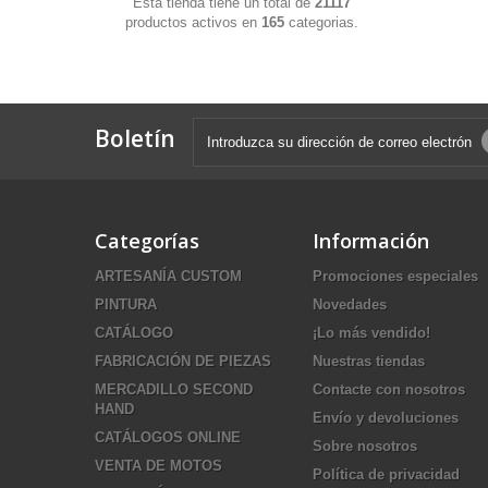
Esta tienda tiene un total de
21117
productos activos en
165
categorias.
Boletín
Categorías
Información
ARTESANÍA CUSTOM
Promociones especiales
PINTURA
Novedades
CATÁLOGO
¡Lo más vendido!
FABRICACIÓN DE PIEZAS
Nuestras tiendas
MERCADILLO SECOND
Contacte con nosotros
HAND
Envío y devoluciones
CATÁLOGOS ONLINE
Sobre nosotros
VENTA DE MOTOS
Política de privacidad