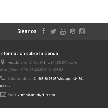
Síganos
Información sobre la tienda
Anarchy Biker, C/ Olof Palme, s/n 03010 Alicante
(Spain) Coord. GPS: 38.3613093, -0.4898388
Llámenos ahora:
+34 865 80 76 03 Whatsapp +34 601
00 71 72
Email:
ventas@anarchybiker.com