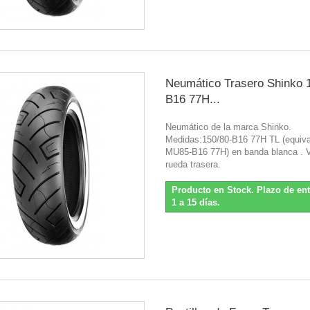
Neumático Trasero Shinko 
B16 77H...
Neumático de la marca Shinko.
Medidas:150/80-B16 77H TL (equiva
MU85-B16 77H) en banda blanca . V
rueda trasera.
Producto en Stock. Plazo de en
1 a 15 días.