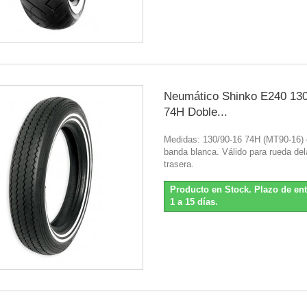
Neumático Shinko E240 130
74H Doble...
Medidas: 130/90-16 74H (MT90-16) 
banda blanca. Válido para rueda del
trasera.
Producto en Stock. Plazo de en
1 a 15 días.