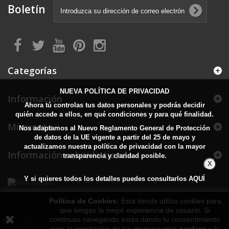
Boletín
Categorías
NUEVA POLÍTICA DE PRIVACIDAD
Información
Ahora tú controlas tus datos personales y podrás decidir
quién accede a ellos, en qué condiciones y para qué finalidad.
Mi cuenta
Nos adaptamos al Nuevo Reglamento General de Protección
de datos de la UE vigente a partir del 25 de mayo y
actualizamos nuestra política de privacidad con la mayor
Información sobre la tienda
transparencia y claridad posible.
X
Y si quieres todos los detalles puedes consultarlos
AQUÍ
Política de Cookies:
Esta tienda utiliza cookies para
que tengas la mejor experiencia de usuario. Si
continuas navegando estás dando tu consentimiento
para la aceptación de las mencionadas
cookies
y la