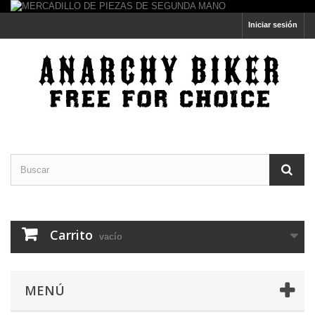
Iniciar sesión
Carrito
vacío
MENÚ