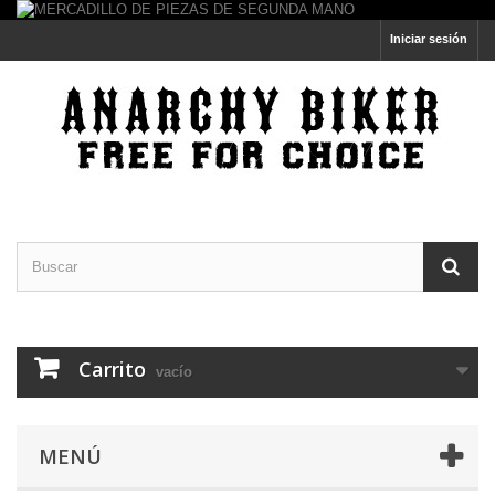
Iniciar sesión
Carrito
vacío
MENÚ