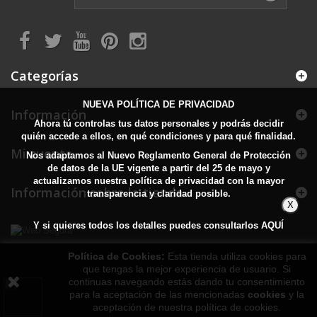
Categorías
NUEVA POLÍTICA DE PRIVACIDAD
Información
Ahora tú controlas tus datos personales y podrás decidir
quién accede a ellos, en qué condiciones y para qué finalidad.
Mi cuenta
Nos adaptamos al Nuevo Reglamento General de Protección
de datos de la UE vigente a partir del 25 de mayo y
actualizamos nuestra política de privacidad con la mayor
Información sobre la tienda
transparencia y claridad posible.
X
Y si quieres todos los detalles puedes consultarlos
AQUÍ
Política de Cookies:
Esta tienda utiliza cookies para
que tengas la mejor experiencia de usuario. Si
continuas navegando estás dando tu consentimiento
para la aceptación de las mencionadas
cookies
y la
aceptación de nuestra política de cookies.