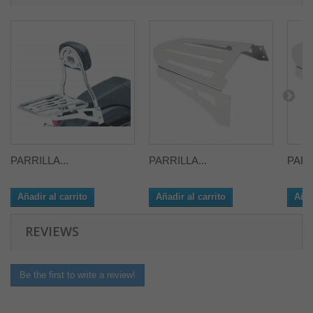
PARRILLA...
PARRILLA...
PARR
Añadir al carrito
Añadir al carrito
Añad
REVIEWS
Be the first to write a review!