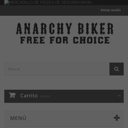
Iniciar sesión
Carrito
vacío
MENÚ