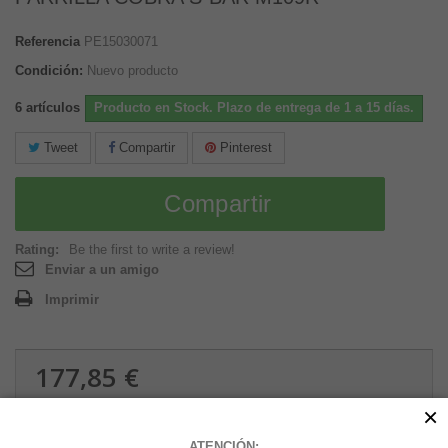
Referencia
PE15030071
Condición:
Nuevo producto
6
artículos
Producto en Stock. Plazo de entrega de 1 a 15 días.
Tweet
Compartir
Pinterest
Compartir
Rating:
Be the first to write a review!
Enviar a un amigo
Imprimir
177,85 €
2.23 kg
×
ATENCIÓN: