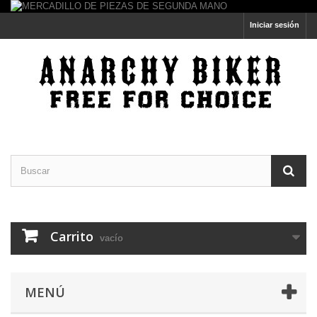
Iniciar sesión
Carrito
vacío
MENÚ