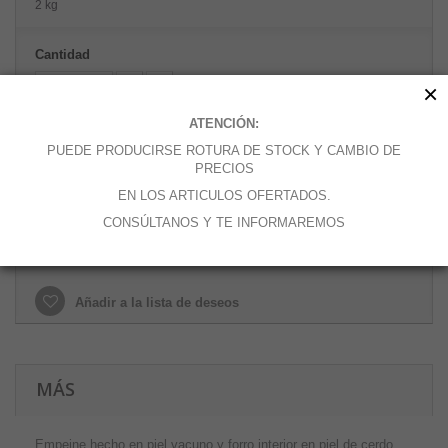
2 kg
Cantidad
×
Talla de zapatos
ATENCIÓN:
PUEDE PRODUCIRSE ROTURA DE STOCK Y CAMBIO DE
PRECIOS
EN LOS ARTICULOS OFERTADOS.
Añadir al carrito
CONSÚLTANOS Y TE INFORMAREMOS
Añadir a la lista de deseos
MÁS
Empeine hecho en piel vacuno y forro interior en piel de cerdo,