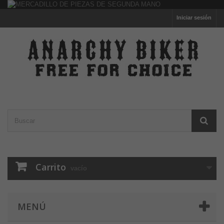
Iniciar sesión
Carrito
vacío
MENÚ