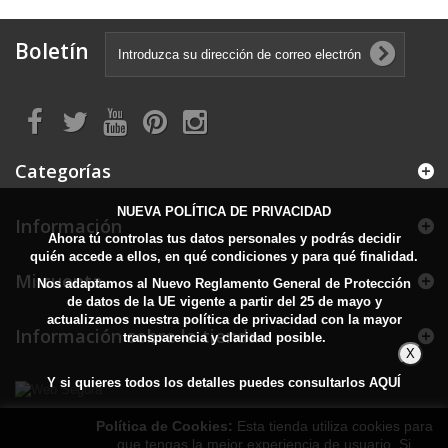
Boletín
Categorías
NUEVA POLÍTICA DE PRIVACIDAD
Información
Ahora tú controlas tus datos personales y podrás decidir
quién accede a ellos, en qué condiciones y para qué finalidad.
Mi cuenta
Nos adaptamos al Nuevo Reglamento General de Protección
de datos de la UE vigente a partir del 25 de mayo y
actualizamos nuestra política de privacidad con la mayor
Información sobre la tienda
transparencia y claridad posible.
X
Y si quieres todos los detalles puedes consultarlos
AQUÍ
Política de Cookies:
Esta tienda utiliza cookies para
que tengas la mejor experiencia de usuario. Si