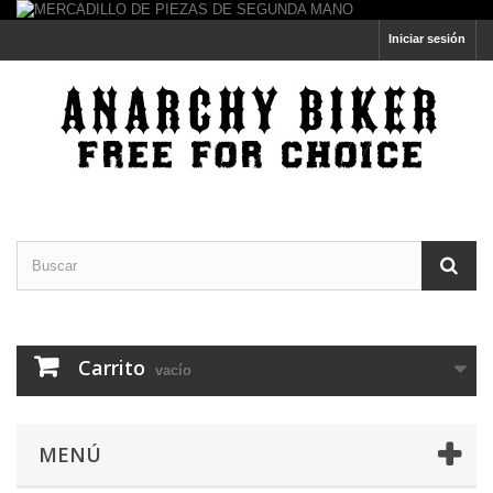
Iniciar sesión
Carrito
vacío
MENÚ