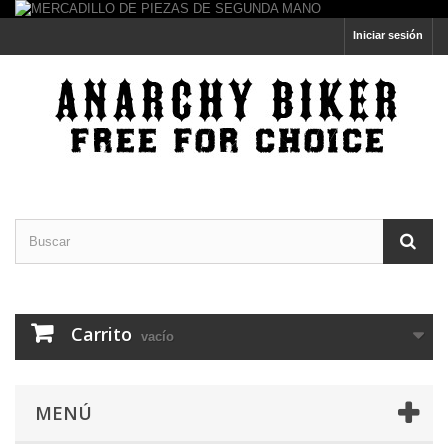
Iniciar sesión
Carrito
vacío
MENÚ