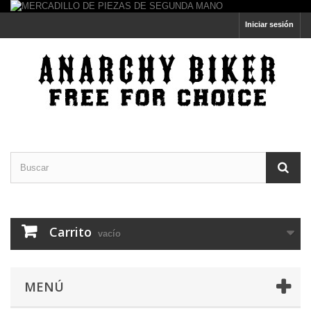
Iniciar sesión
Carrito
vacío
MENÚ