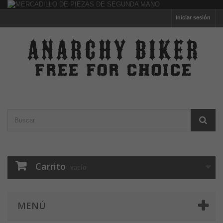
Iniciar sesión
Carrito
vacío
MENÚ