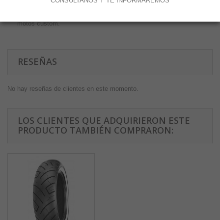
CONSÚLTANOS Y TE INFORMAREMOS
Este neumático le dará un aspecto Old School a tu moto.
Cumple con las exigencias de índice de carga y velocidad para
motos custom.
RESEÑAS
No hay reseñas de clientes en este momento.
LOS CLIENTES QUE ADQUIRIERON ESTE
PRODUCTO TAMBIÉN COMPRARON: