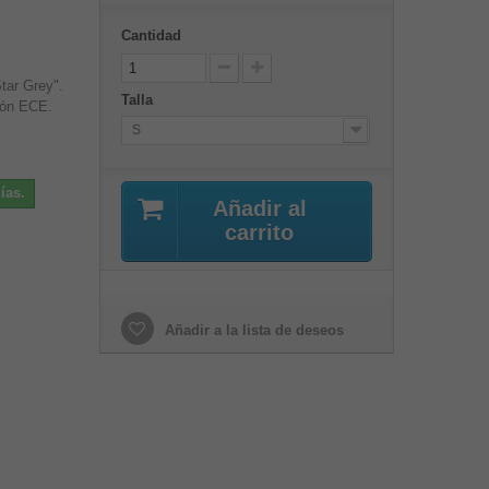
Cantidad
tar Grey".
Talla
ión ECE
.
S
ías.
Añadir al
carrito
Añadir a la lista de deseos