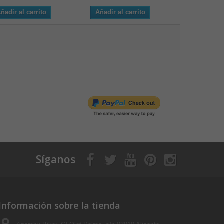
ñadir al carrito
Añadir al carrito
Añadir al 
Síganos
Información sobre la tienda