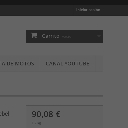
Iniciar sesión
Carrito
vacío
TA DE MOTOS
CANAL YOUTUBE
90,08 €
ebel
1.2 kg