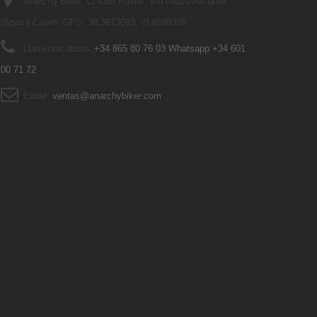
Anarchy Biker, C/ Olof Palme, s/n 03010 Alicante
(Spain) Coord. GPS: 38.3613093, -0.4898388
Llámenos ahora:
+34 865 80 76 03 Whatsapp +34 601
00 71 72
Email:
ventas@anarchybiker.com