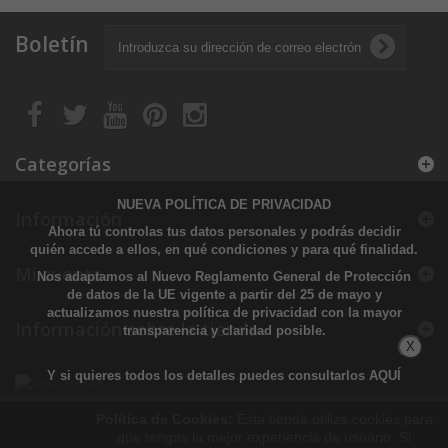
Boletín
Categorías
NUEVA POLÍTICA DE PRIVACIDAD
Información
Ahora tú controlas tus datos personales y podrás decidir
quién accede a ellos, en qué condiciones y para qué finalidad.
Mi cuenta
Nos adaptamos al Nuevo Reglamento General de Protección
de datos de la UE vigente a partir del 25 de mayo y
actualizamos nuestra política de privacidad con la mayor
Información sobre la tienda
transparencia y claridad posible.
X
Y si quieres todos los detalles puedes consultarlos
AQUÍ
Política de Cookies:
Esta tienda utiliza cookies para
que tengas la mejor experiencia de usuario. Si