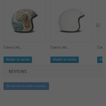
Casco Jet...
Casco Jet...
Casco
Añadir al carrito
Añadir al carrito
Añad
REVIEWS
Be the first to write a review!