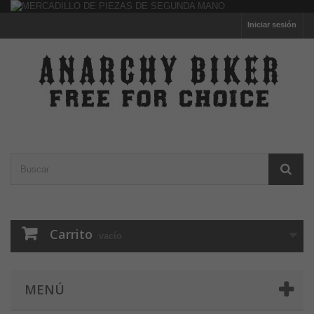
Iniciar sesión
Carrito
vacío
MENÚ