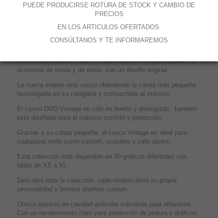
PUEDE PRODUCIRSE ROTURA DE STOCK Y CAMBIO DE
3 calotas para un máximo confort, i
nterior completamente
PRECIOS
extraíble y lavable, b
otones integrados en la calota para visera,
EN LOS ARTICULOS OFERTADOS.
c
ierre de doble anillo.
CONSÚLTANOS Y TE INFORMAREMOS
El casco VINTAGE es una nueva versión de la famosa e icónica
calota de los años 70. El objetivo de la empresa era modificar la
forma tradicional del casco en una versión retro para obtener un
accesorio de moda y de estilo, con un diseño original.
La marca mejoró este casco obteniendo la calota más pequeña
homologada en su categoria y compactada al máximo.
El casco DMD Vintage no sólo es bonito y distinguido, también
está diseñado para el máximo comfort y protección.
Gracias a su calota pequeña, el casco Vintage es ideal para
cualquiera moto como custom, scooters y café racers.
Esta colección está disponible en 30 gráficas diferentes con
tallas de XS a XL.
Descubre toda la colección, cada modelo tiene su propia
personalidad y bonitos diseños custom.
Ofrece espacio en cavidad auricular suficiente para altavoces.
Con un recubrimiento claro para protección de pintura y gráficos.