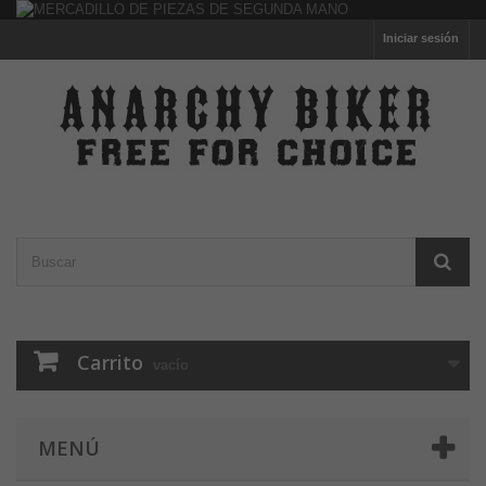
Iniciar sesión
Carrito
vacío
MENÚ