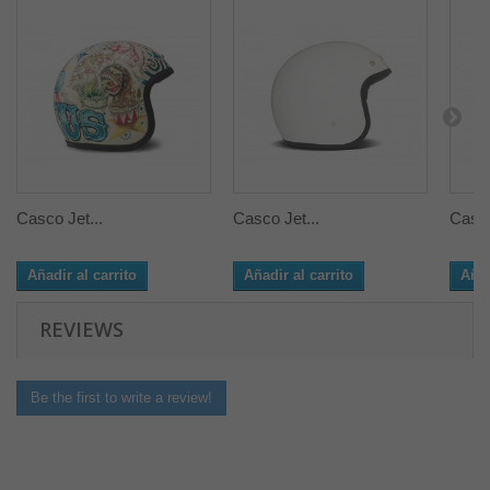
Casco Jet...
Casco Jet...
Casco
Añadir al carrito
Añadir al carrito
Añad
REVIEWS
Be the first to write a review!