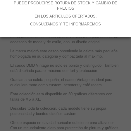
PUEDE PRODUCIRSE ROTURA DE STOCK Y CAMBIO DE
3 calotas para un máximo confort, i
nterior completamente
PRECIOS
extraíble y lavable, b
otones integrados en la calota para visera,
EN LOS ARTICULOS OFERTADOS.
c
ierre de doble anillo.
CONSÚLTANOS Y TE INFORMAREMOS
El casco VINTAGE es una nueva versión de la famosa e icónica
calota de los años 70. El objetivo de la empresa era modificar la
forma tradicional del casco en una versión retro para obtener un
accesorio de moda y de estilo, con un diseño original.
La marca mejoró este casco obteniendo la calota más pequeña
homologada en su categoria y compactada al máximo.
El casco DMD Vintage no sólo es bonito y distinguido, también
está diseñado para el máximo comfort y protección.
Gracias a su calota pequeña, el casco Vintage es ideal para
cualquiera moto como custom, scooters y café racers.
Esta colección está disponible en 30 gráficas diferentes con
tallas de XS a XL.
Descubre toda la colección, cada modelo tiene su propia
personalidad y bonitos diseños custom.
Ofrece espacio en cavidad auricular suficiente para altavoces.
Con un recubrimiento claro para protección de pintura y gráficos.