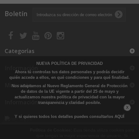
Boletín
Categorías
NUEVA POLÍTICA DE PRIVACIDAD
Información
Ahora tú controlas tus datos personales y podrás decidir
quién accede a ellos, en qué condiciones y para qué finalidad.
Mi cuenta
Nos adaptamos al Nuevo Reglamento General de Protección
de datos de la UE vigente a partir del 25 de mayo y
actualizamos nuestra política de privacidad con la mayor
Información sobre la tienda
transparencia y claridad posible.
X
Y si quieres todos los detalles puedes consultarlos
AQUÍ
Política de Cookies:
Esta tienda utiliza cookies para
que tengas la mejor experiencia de usuario. Si