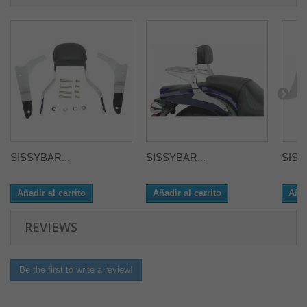
SISSYBAR...
SISSYBAR...
SISS
Añadir al carrito
Añadir al carrito
Añad
REVIEWS
Be the first to write a review!