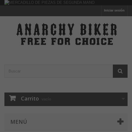
Iniciar sesión
Carrito
vacío
MENÚ