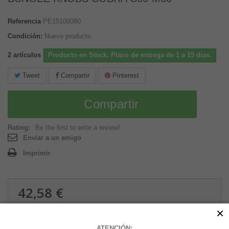
Referencia
PE15100080
Condición:
Nuevo producto
2
artículos
Producto en Stock. Plazo de entrega de 1 a 15 días.
Tweet
Compartir
Pinterest
Compartir
Rating:
Be the first to write a review!
Enviar a un amigo
Imprimir
42,58 €
0.37 kg
×
ATENCIÓN: