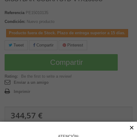
Referencia
PE15010135
Condición:
Nuevo producto
Producto fuera de Stock. Plazo de entrega superior a 15 días.
Tweet
Compartir
Pinterest
Compartir
Rating:
Be the first to write a review!
Enviar a un amigo
Imprimir
344,57 €
3.71 kg
×
ATENCIÓN: