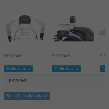
SISSYBAR...
SISSYBAR...
SISS
Añadir al carrito
Añadir al carrito
Añad
REVIEWS
Be the first to write a review!