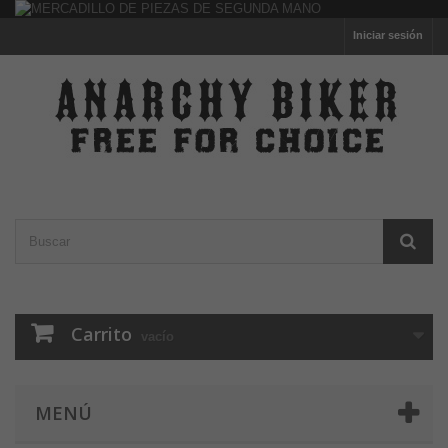
Iniciar sesión
Carrito
vacío
MENÚ