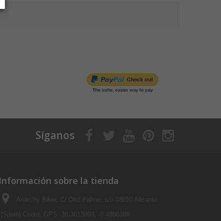
Síganos
Información sobre la tienda
Anarchy Biker, C/ Olof Palme, s/n 03010 Alicante
(Spain) Coord. GPS: 38.3613093, -0.4898388