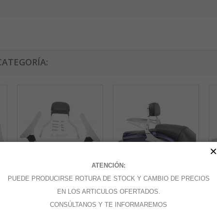
CATEGORÍA:
×
ATENCIÓN:
PUEDE PRODUCIRSE ROTURA DE STOCK Y CAMBIO DE PRECIOS
SISSYBAR...
SISSYBAR...
SI
EN LOS ARTICULOS OFERTADOS.
CONSÚLTANOS Y TE INFORMAREMOS
Añadir al carrito
Añadir al carrito
A