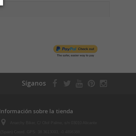
Síganos
Información sobre la tienda
Anarchy Biker, C/ Olof Palme, s/n 03010 Alicante
(Spain) Coord. GPS: 38.3613093, -0.4898388