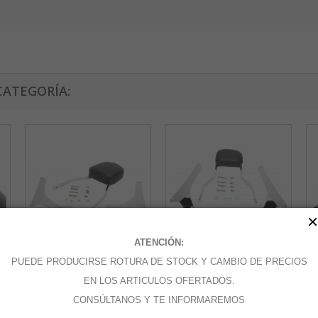
CATEGORÍA:
×
ATENCIÓN:
PUEDE PRODUCIRSE ROTURA DE STOCK Y CAMBIO DE PRECIOS
SISSYBAR...
SISSYBAR...
SI
EN LOS ARTICULOS OFERTADOS.
CONSÚLTANOS Y TE INFORMAREMOS
Añadir al carrito
Añadir al carrito
A