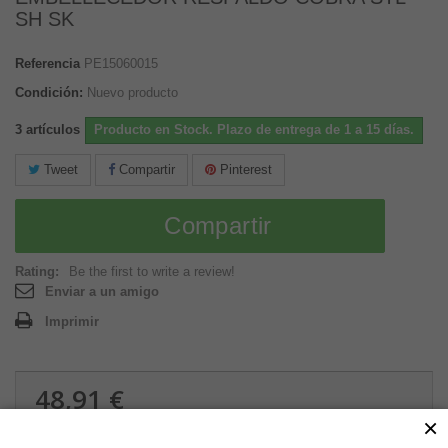
SH SK
Referencia
PE15060015
Condición:
Nuevo producto
3
artículos
Producto en Stock. Plazo de entrega de 1 a 15 días.
Tweet
Compartir
Pinterest
Compartir
Rating:
Be the first to write a review!
Enviar a un amigo
Imprimir
48,91 €
×
0.28 kg