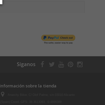
Síganos
Información sobre la tienda
Anarchy Biker, C/ Olof Palme, s/n 03010 Alicante
(Spain) Coord. GPS: 38.3613093, -0.4898388