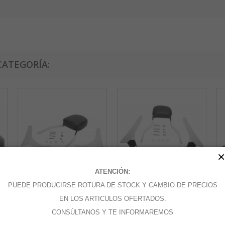
CATEGORÍA:
×
ATENCIÓN:
PUEDE PRODUCIRSE ROTURA DE STOCK Y CAMBIO DE PRECIOS
SISSYBAR...
SISSYBAR...
SI
EN LOS ARTICULOS OFERTADOS.
CONSÚLTANOS Y TE INFORMAREMOS
Añadir al carrito
Añadir al carrito
A