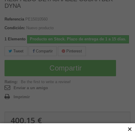
DYNA
Referencia
PE15010560
Condición:
Nuevo producto
1
Elemento
Producto en Stock. Plazo de entrega de 1 a 15 días.
Tweet
Compartir
Pinterest
Compartir
Rating:
Be the first to write a review!
Enviar a un amigo
Imprimir
400,15 €
×
4.87 kg