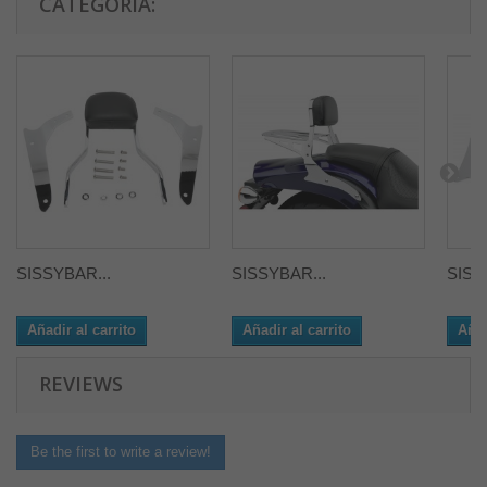
CATEGORÍA:
SISSYBAR...
SISSYBAR...
SISS
Añadir al carrito
Añadir al carrito
Añad
REVIEWS
Be the first to write a review!