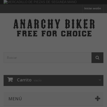
Iniciar sesión
Carrito
vacío
MENÚ