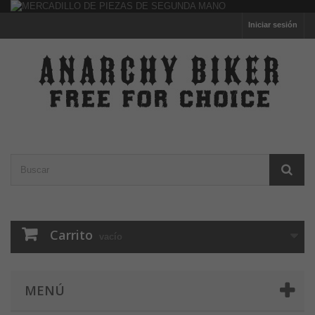
Iniciar sesión
Carrito
vacío
MENÚ