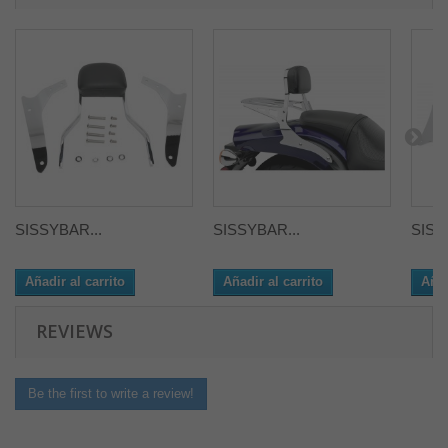
SISSYBAR...
SISSYBAR...
SISS
Añadir al carrito
Añadir al carrito
Añad
REVIEWS
Be the first to write a review!