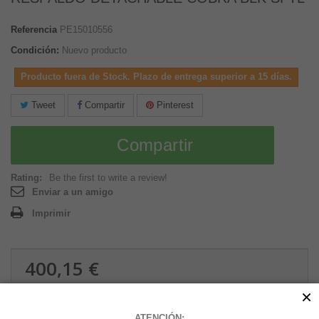
Referencia
PE15010556
Condición:
Nuevo producto
Producto fuera de Stock. Plazo de entrega superior a 15 días.
Tweet
Compartir
Pinterest
Compartir
Rating:
Be the first to write a review!
Enviar a un amigo
Imprimir
400,15 €
4.58 kg
×
ATENCIÓN: