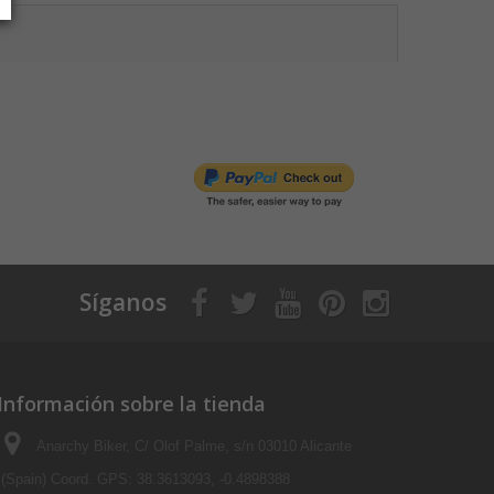
Síganos
Información sobre la tienda
Anarchy Biker, C/ Olof Palme, s/n 03010 Alicante
(Spain) Coord. GPS: 38.3613093, -0.4898388