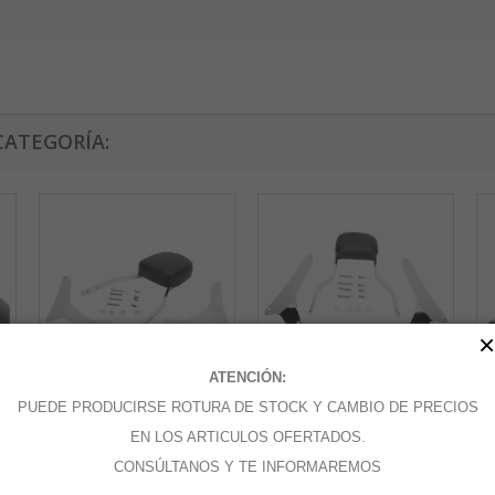
CATEGORÍA:
×
ATENCIÓN:
PUEDE PRODUCIRSE ROTURA DE STOCK Y CAMBIO DE PRECIOS
SISSYBAR...
SISSYBAR...
SI
EN LOS ARTICULOS OFERTADOS.
CONSÚLTANOS Y TE INFORMAREMOS
Añadir al carrito
Añadir al carrito
A