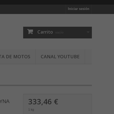
Iniciar sesión
Carrito
vacío
TA DE MOTOS
CANAL YOUTUBE
333,46 €
DYNA
1 kg