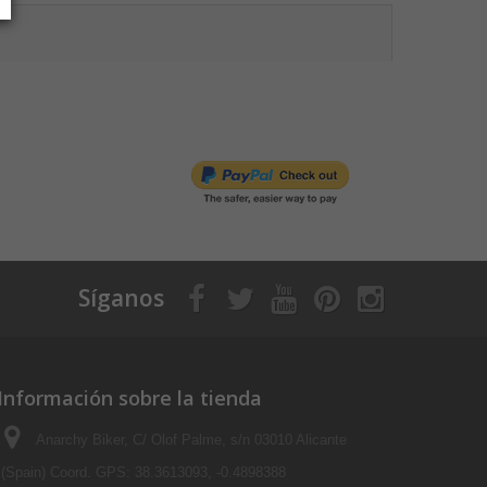
Síganos
Información sobre la tienda
Anarchy Biker, C/ Olof Palme, s/n 03010 Alicante
(Spain) Coord. GPS: 38.3613093, -0.4898388