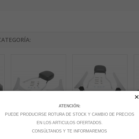
CATEGORÍA:
×
ATENCIÓN:
PUEDE PRODUCIRSE ROTURA DE STOCK Y CAMBIO DE PRECIOS
SISSYBAR...
SISSYBAR...
SI
EN LOS ARTICULOS OFERTADOS.
CONSÚLTANOS Y TE INFORMAREMOS
Añadir al carrito
Añadir al carrito
A