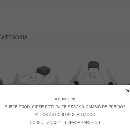
CATEGORÍA:
×
ATENCIÓN:
PUEDE PRODUCIRSE ROTURA DE STOCK Y CAMBIO DE PRECIOS
SISSYBAR...
SISSYBAR...
SI
EN LOS ARTICULOS OFERTADOS.
CONSÚLTANOS Y TE INFORMAREMOS
Añadir al carrito
Añadir al carrito
A