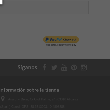
Síganos
Información sobre la tienda
Anarchy Biker, C/ Olof Palme, s/n 03010 Alicante
(Spain) Coord. GPS: 38.3613093, -0.4898388