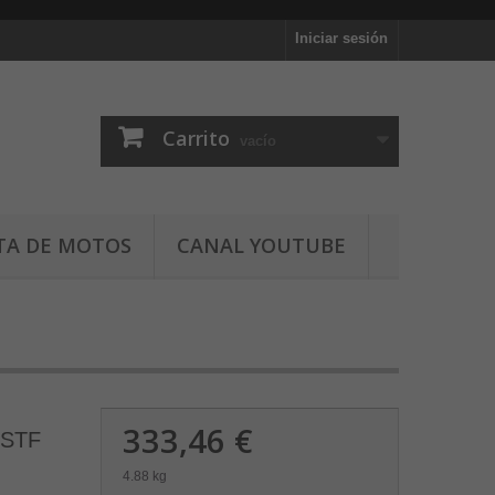
Iniciar sesión
Carrito
vacío
TA DE MOTOS
CANAL YOUTUBE
333,46 €
LSTF
4.88 kg