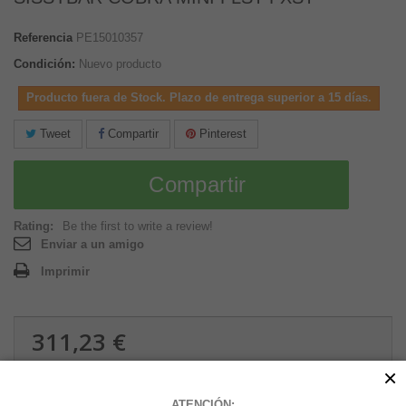
Referencia
PE15010357
Condición:
Nuevo producto
Producto fuera de Stock. Plazo de entrega superior a 15 días.
Tweet
Compartir
Pinterest
Compartir
Rating:
Be the first to write a review!
Enviar a un amigo
Imprimir
311,23 €
3.36 kg
×
ATENCIÓN: