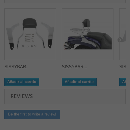
SISSYBAR...
SISSYBAR...
SISS
Añadir al carrito
Añadir al carrito
Añad
REVIEWS
Be the first to write a review!