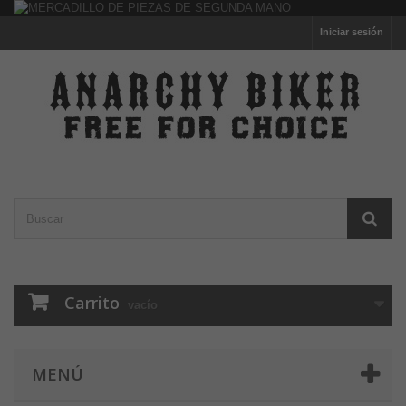
Iniciar sesión
Carrito
vacío
MENÚ