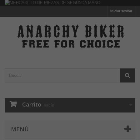
Iniciar sesión
Carrito
vacío
MENÚ