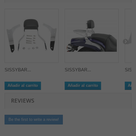
SISSYBAR...
SISSYBAR...
SISS
Añadir al carrito
Añadir al carrito
Añad
REVIEWS
Be the first to write a review!