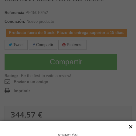
Referencia
PE15010252
Condición:
Nuevo producto
Producto fuera de Stock. Plazo de entrega superior a 15 días.
Tweet
Compartir
Pinterest
Compartir
Rating:
Be the first to write a review!
Enviar a un amigo
Imprimir
344,57 €
3.5 kg
×
ATENCIÓN: