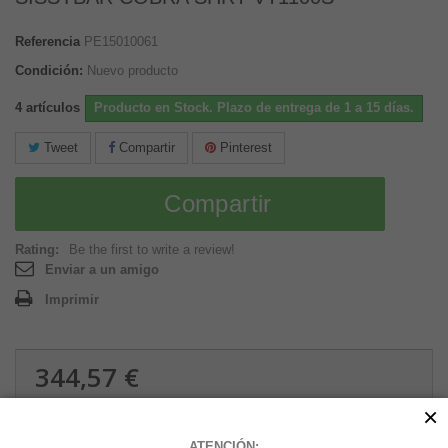
Referencia
PE15010061
Condición:
Nuevo producto
4
artículos
Producto en Stock. Plazo de entrega de 1 a 15 días.
Tweet
Compartir
Pinterest
Compartir
Rating:
Be the first to write a review!
Enviar a un amigo
Imprimir
344,57 €
2.92 kg
×
ATENCIÓN: