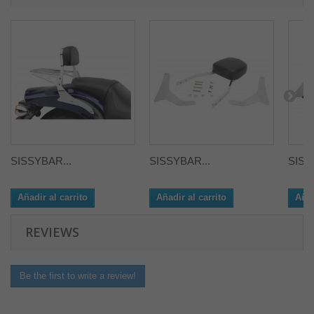
SISSYBAR...
SISSYBAR...
SISS
Añadir al carrito
Añadir al carrito
Añad
REVIEWS
Be the first to write a review!