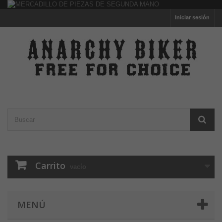
Iniciar sesión
Carrito
vacío
MENÚ