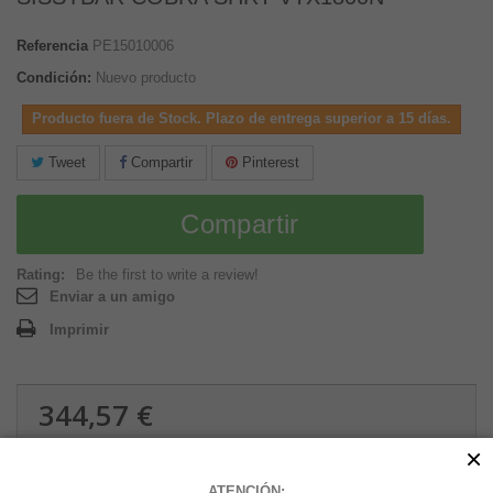
Referencia
PE15010006
Condición:
Nuevo producto
Producto fuera de Stock. Plazo de entrega superior a 15 días.
Tweet
Compartir
Pinterest
Compartir
Rating:
Be the first to write a review!
Enviar a un amigo
Imprimir
344,57 €
3.6 kg
×
ATENCIÓN: