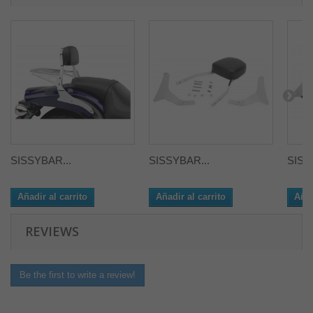
SISSYBAR...
SISSYBAR...
SISS
Añadir al carrito
Añadir al carrito
Añad
REVIEWS
Be the first to write a review!