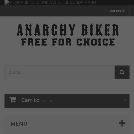
Iniciar sesión
Carrito
vacío
MENÚ