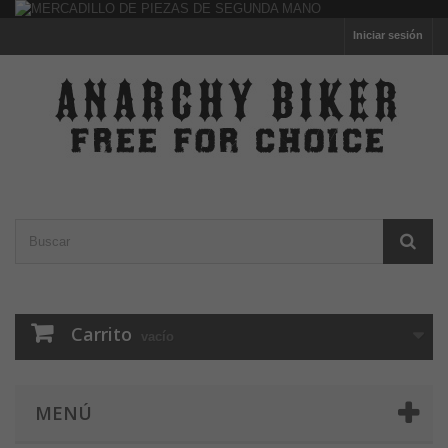
Iniciar sesión
Carrito
vacío
MENÚ