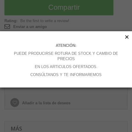
Compartir
Rating:
Be the first to write a review!
Enviar a un amigo
×
Imprimir
ATENCIÓN:
PUEDE PRODUCIRSE ROTURA DE STOCK Y CAMBIO DE
65,91 €
PRECIOS
EN LOS ARTICULOS OFERTADOS.
0.5 kg
CONSÚLTANOS Y TE INFORMAREMOS
Añadir a la lista de deseos
MÁS