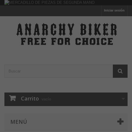
Iniciar sesión
Carrito
vacío
MENÚ