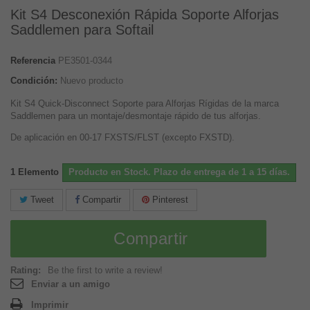
Kit S4 Desconexión Rápida Soporte Alforjas
Saddlemen para Softail
Referencia
PE3501-0344
Condición:
Nuevo producto
Kit S4 Quick-Disconnect Soporte para Alforjas Rígidas de la marca
Saddlemen para un montaje/desmontaje rápido de tus alforjas.
De aplicación en 00-17 FXSTS/FLST (excepto FXSTD).
1
Elemento
Producto en Stock. Plazo de entrega de 1 a 15 días.
Tweet
Compartir
Pinterest
Compartir
Rating:
Be the first to write a review!
Enviar a un amigo
Imprimir