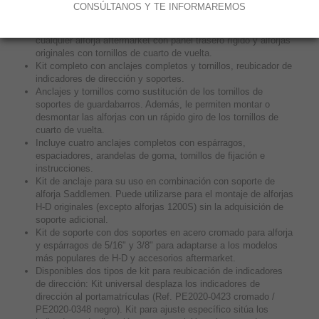
CONSÚLTANOS Y TE INFORMAREMOS
Diseñados para la fijación de todas las alforjas Saddlemen y
cualquier alforja aftermarket con panel trasero rígido y alforjas
originales con tornillos de cuarto de vuelta.
Kit completo con anclajes completos y tornillos, reubicador de
indicadores de dirección y soportes.
Anclajes y tornillos como sustitución de los tornillos de
soportes de guardabarros. Además, le permiten montar o
desmontar las alforjas con un rápido giro de los tornillos de
cuarto de vuelta.
Incluye cuatro anclajes completos con espárragos,
espaciadores, arandelas de goma, tornillos de fijación e
instrucciones.
Kit de anclaje para su uso en combinación con soporte de
alforja Saddlemen. Puede utilizarse para el montaje de alforjas
H-D originales (excepto alforjas 1200S) sin la adquisición de
soporte adicional.
Kit de soporte con dos soportes en acero cromado para alforja
y espárragos de 5/16" y 3/8" para adaptarse a los modelos
más populares de H-D y accesorios aftermarket.
Disponibles dos tipos de kit para reubicación de indicadores
de dirección: Kit universal desplaza los indicadores de
dirección al portamatrículas (Ref. PE2020-0423 cromado /
PE2020-0348 negro). Kit para ajuste específico sitúa los