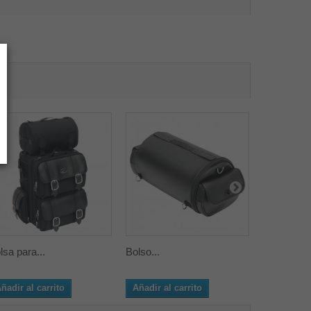
lsa para...
Bolso...
SOPORTE
ñadir al carrito
Añadir al carrito
Añadir al 