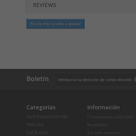
REVIEWS
Be the first to write a review!
Boletín
Categorías
Información
ARTESANÍA CUSTOM
Promociones especiales
PINTURA
Novedades
CATÁLOGO
¡Lo más vendido!