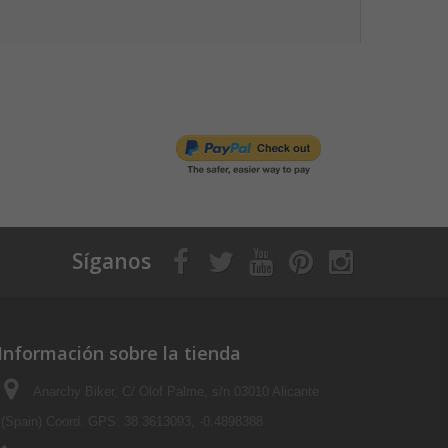
Síganos
Información sobre la tienda
Anarchy Biker, C/ Olof Palme, s/n 03010 Alicante
(Spain) Coord. GPS: 38.3613093, -0.4898388