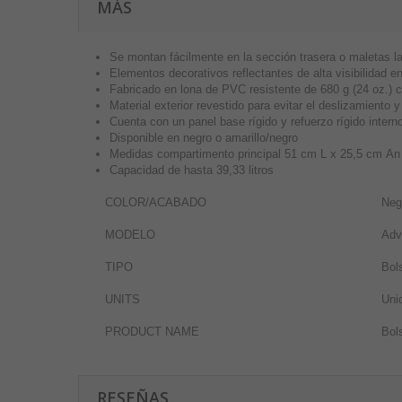
MÁS
Se montan fácilmente en la sección trasera o maletas la
Elementos decorativos reflectantes de alta visibilidad en
Fabricado en lona de PVC resistente de 680 g (24 oz.)
Material exterior revestido para evitar el deslizamiento 
Cuenta con un panel base rígido y refuerzo rígido inte
Disponible en negro o amarillo/negro
Medidas compartimento principal 51 cm L x 25,5 cm An x
Capacidad de hasta 39,33 litros
COLOR/ACABADO
Neg
MODELO
Adv
TIPO
Bol
UNITS
Uni
PRODUCT NAME
Bol
RESEÑAS