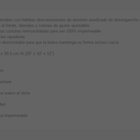
terales con hebillas ultra-resistentes de aluminio anodizado de desenganche r
 el frente, laterales y correas de ajuste ajustables
 con costuras termosoldadas para ser 100% impermeable
y las rayaduras
rno desmontable para que la bolsa mantenga su forma incluso vacía
 30,5 cm Al (20” x 10” x 12”)
ro
enture
sa suave al tacto
dad
sa impermeable