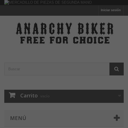
Iniciar sesión
Carrito
vacío
MENÚ