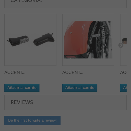
CATEGORÍA:
ACCENT...
ACCENT...
ACCE
Añadir al carrito
Añadir al carrito
Añad
REVIEWS
Be the first to write a review!