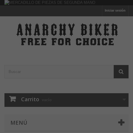
Iniciar sesión
Carrito
vacío
MENÚ