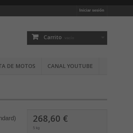
Iniciar sesión
Carrito
vacío
TA DE MOTOS
CANAL YOUTUBE
268,60 €
ndard)
5 kg