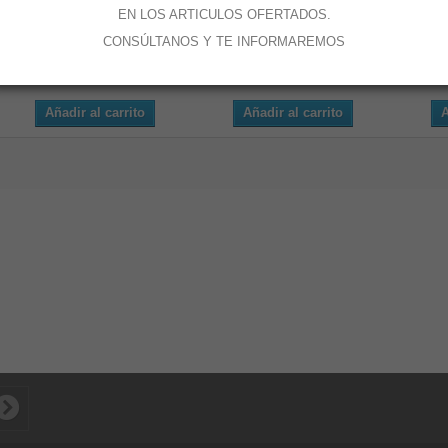
EN LOS ARTICULOS OFERTADOS.
CONSÚLTANOS Y TE INFORMAREMOS
Catálogo...
Bota Galia...
Bo
Añadir al carrito
Añadir al carrito
A