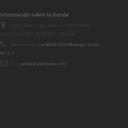
Información sobre la tienda
Anarchy Biker, C/ Olof Palme, s/n 03010 Alicante
(Spain) Coord. GPS: 38.3613093, -0.4898388
Llámenos ahora:
+34 865 80 76 03 Whatsapp +34 601
00 71 72
Email:
ventas@anarchybiker.com