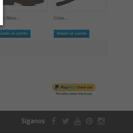
tín Biker...
Cinta...
Asiento...
ñadir al carrito
Añadir al carrito
Añadir al 
Síganos