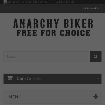
Iniciar sesión
Carrito
vacío
MENÚ