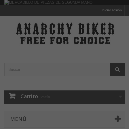
Iniciar sesión
Carrito
vacío
MENÚ