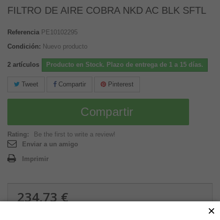
FILTRO DE AIRE COBRA NKD AC BLK SFTL
Referencia
PE10102295
Condición:
Nuevo producto
2
artículos
Producto en Stock. Plazo de entrega de 1 a 15 días.
Tweet
Compartir
Pinterest
Compartir
Rating:
Be the first to write a review!
Enviar a un amigo
Imprimir
234,73 €
×
1.8 kg