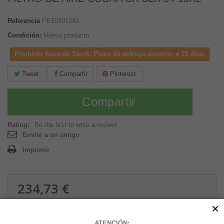
Referencia
PE10101243
Condición:
Nuevo producto
Producto fuera de Stock. Plazo de entrega superior a 15 días.
Tweet
Compartir
Pinterest
Compartir
Rating:
Be the first to write a review!
Enviar a un amigo
Imprimir
234,73 €
1.84 kg
×
ATENCIÓN: