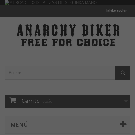
Iniciar sesión
Carrito
vacío
MENÚ