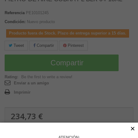
Referencia
PE10101245
Condición:
Nuevo producto
Producto fuera de Stock. Plazo de entrega superior a 15 días.
Tweet
Compartir
Pinterest
Compartir
Rating:
Be the first to write a review!
Enviar a un amigo
Imprimir
234,73 €
1.81 kg
×
ATENCIÓN: