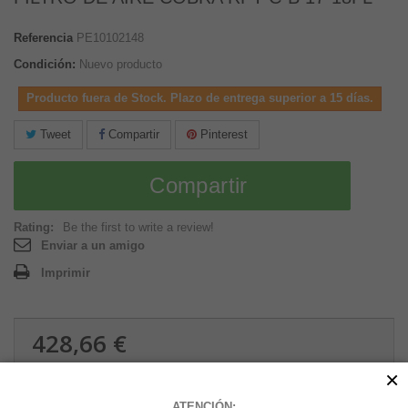
Referencia
PE10102148
Condición:
Nuevo producto
Producto fuera de Stock. Plazo de entrega superior a 15 días.
Tweet
Compartir
Pinterest
Compartir
Rating:
Be the first to write a review!
Enviar a un amigo
Imprimir
428,66 €
0.01 kg
×
ATENCIÓN: