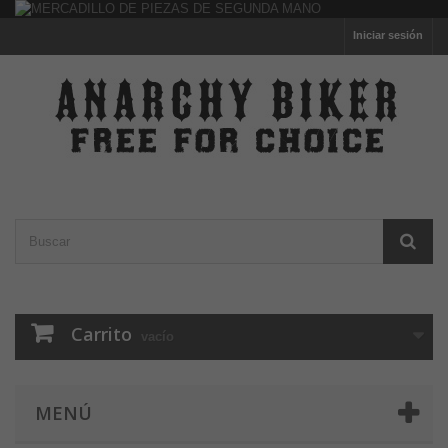
Iniciar sesión
Carrito
vacío
MENÚ