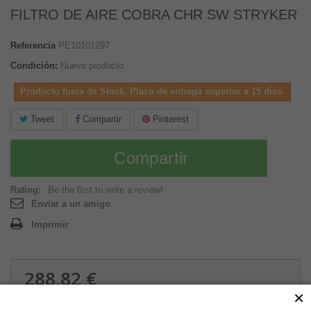
FILTRO DE AIRE COBRA CHR SW STRYKER
Referencia
PE10101297
Condición:
Nuevo producto
Producto fuera de Stock. Plazo de entrega superior a 15 días.
Tweet
Compartir
Pinterest
Compartir
Rating:
Be the first to write a review!
Enviar a un amigo
Imprimir
288,82 €
×
1.57 kg