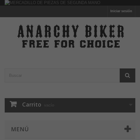
Iniciar sesión
Carrito
vacío
MENÚ