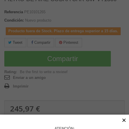
Referencia
PE10101265
Condición:
Nuevo producto
Producto fuera de Stock. Plazo de entrega superior a 15 días.
Tweet
Compartir
Pinterest
Compartir
Rating:
Be the first to write a review!
Enviar a un amigo
Imprimir
245,97 €
1.79 kg
×
ATENCIÓN: