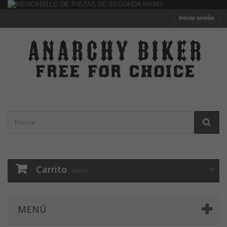
Iniciar sesión
Carrito
vacío
MENÚ