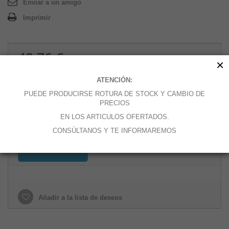
Enviar a un amigo
Imprimir
48,76 €
×
0.5 kg
ATENCIÓN:
PUEDE PRODUCIRSE ROTURA DE STOCK Y CAMBIO DE
Cantidad
PRECIOS
EN LOS ARTICULOS OFERTADOS.
CONSÚLTANOS Y TE INFORMAREMOS
Añadir al carrito
Añadir a la lista de deseos