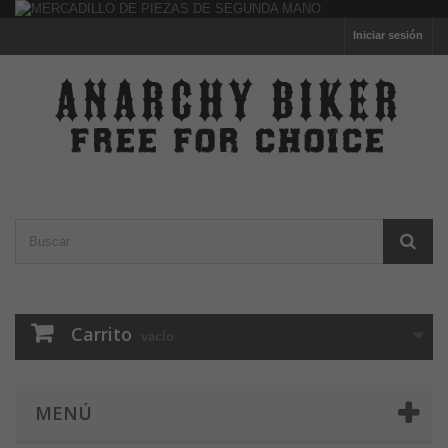
Iniciar sesión
Carrito
vacío
MENÚ