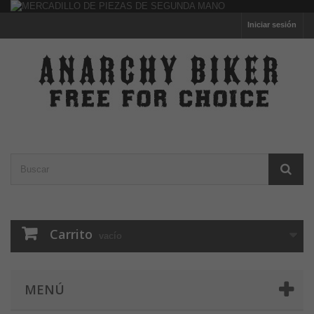
Iniciar sesión
Carrito
vacío
MENÚ