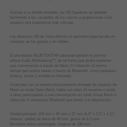
Gracias a su diseño biselado, los HD Speakers se adaptan
fácilmente a las cavidades de los cascos y proporcionan a los
usuarios una experiencia más cómoda.
Los altavoces HD de Sena ofrecen un aumento espectacular en
volumen, en los graves y en nitidez.
El procesador BLUETOOTH® adicional también le permite
utilizar Audio Multitasking™, de tal forma que podrá mantener
una conversación a través de Mesh 2.0 Intercom al mismo
tiempo que realiza tareas a través de Bluetooth, como reproducir
música, recibir y establecer llamadas.
Conéctate con un número prácticamente ilimitado de usuarios de
Mesh en modo Open Mesh; habla con otros 24 usuarios e invita
a otros participantes a una conversación en modo Group Mesh o
utiliza las 3 conexiones Bluetooth que tienes a tu disposición.
Unidad principal: 102 mm x 56 mm x 27 mm (4,0" x 2,2" x 1,1")
Altavoz: unidad de disco de 40 mm; grosor de 6,5 mm
Micrófono brazo semirrígido: longitud de 190 mm