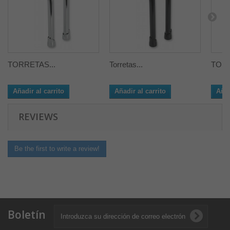
TORRETAS...
Torretas...
TORR
Añadir al carrito
Añadir al carrito
Añad
REVIEWS
Be the first to write a review!
Boletín