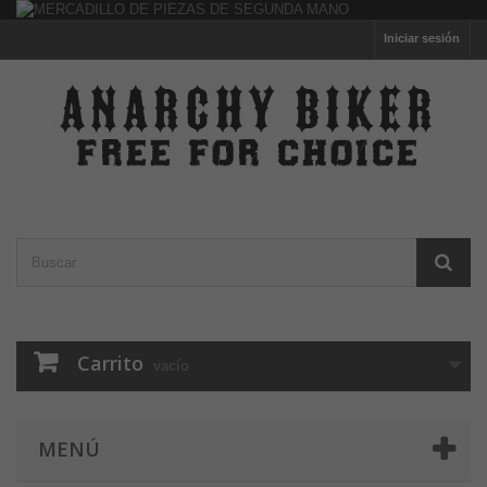
Iniciar sesión
Carrito
vacío
MENÚ