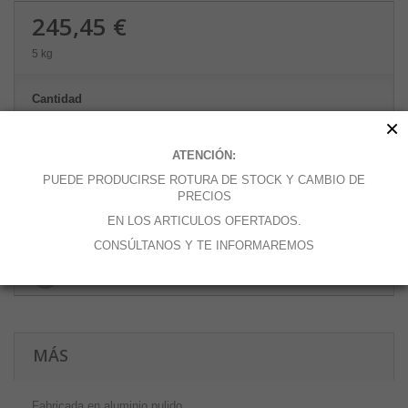
245,45 €
5 kg
Cantidad
×
ATENCIÓN:
PUEDE PRODUCIRSE ROTURA DE STOCK Y CAMBIO DE
Añadir al carrito
PRECIOS
EN LOS ARTICULOS OFERTADOS.
CONSÚLTANOS Y TE INFORMAREMOS
Añadir a la lista de deseos
MÁS
Fabricada en aluminio pulido.