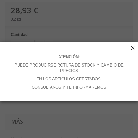
28,93 €
0.2 kg
Cantidad
×
ATENCIÓN:
PUEDE PRODUCIRSE ROTURA DE STOCK Y CAMBIO DE
Añadir al carrito
PRECIOS
EN LOS ARTICULOS OFERTADOS.
CONSÚLTANOS Y TE INFORMAREMOS
Añadir a la lista de deseos
MÁS