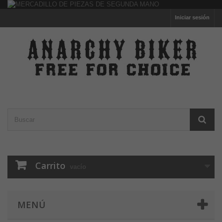
Iniciar sesión
Carrito
vacío
MENÚ