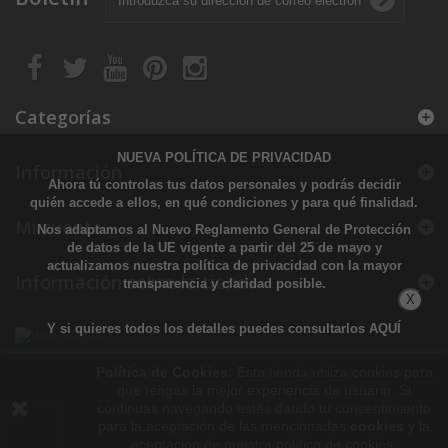
Categorías
NUEVA POLÍTICA DE PRIVACIDAD
Información
Ahora tú controlas tus datos personales y podrás decidir
quién accede a ellos, en qué condiciones y para qué finalidad.
Mi cuenta
Nos adaptamos al Nuevo Reglamento General de Protección
de datos de la UE vigente a partir del 25 de mayo y
actualizamos nuestra política de privacidad con la mayor
Información sobre la tienda
transparencia y claridad posible.
X
Y si quieres todos los detalles puedes consultarlos
AQUÍ
Política de Cookies:
Esta tienda utiliza cookies para
que tengas la mejor experiencia de usuario. Si
continuas navegando estás dando tu consentimiento
para la aceptación de las mencionadas
cookies
y la
aceptación de nuestra política de cookies.