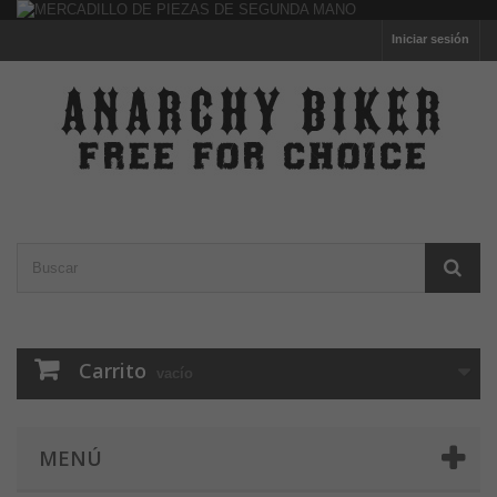
Iniciar sesión
Carrito
vacío
MENÚ