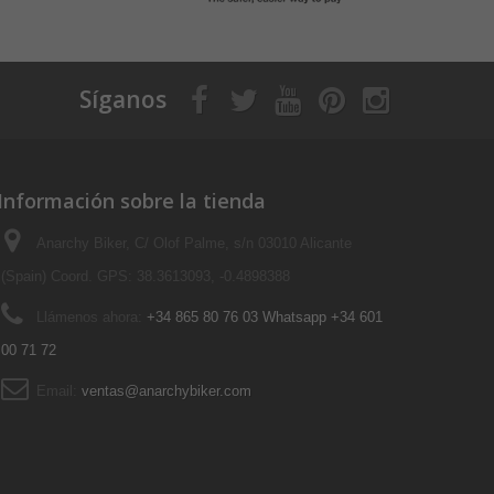
Síganos
Información sobre la tienda
Anarchy Biker, C/ Olof Palme, s/n 03010 Alicante
(Spain) Coord. GPS: 38.3613093, -0.4898388
Llámenos ahora:
+34 865 80 76 03 Whatsapp +34 601
00 71 72
Email:
ventas@anarchybiker.com