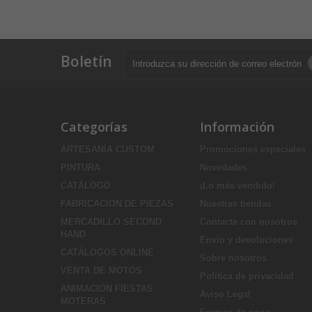
Boletín
Categorías
Información
ARTESANÍA CUSTOM
Promociones especiales
PINTURA
Novedades
CATÁLOGO
¡Lo más vendido!
FABRICACIÓN DE PIEZAS
Nuestras tiendas
MERCADILLO SECOND
Contacte con nosotros
HAND
Envío y devoluciones
CATÁLOGOS ONLINE
Sobre nosotros
VENTA DE MOTOS
Política de privacidad
ANIMACIÓN FIESTAS
Aviso Legal
MOTERAS