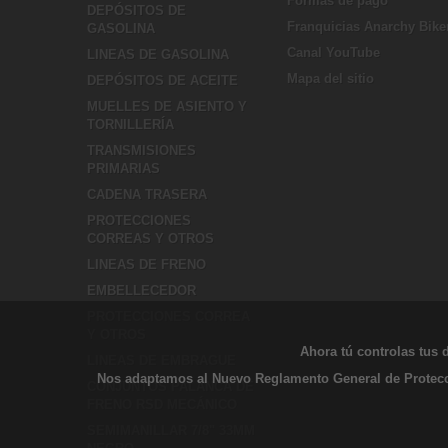
Formas de pago
DEPÓSITOS DE
Franquicias Anarchy Bike
GASOLINA
Canal YouTube
LINEAS DE GASOLINA
Mapa del sitio
DEPÓSITOS DE ACEITE
MUELLES DE ASIENTO Y
TORNILLERÍA
TRANSMISIONES
PRIMARIAS
CADENA TRASERA
PROTECCIONES
CORREAS Y OTROS
LINEAS DE FRENO
EMBELLECEDOR
PROTECCIONES CORREA
Y OTROS
Ahora tú controlas tus 
LINEAS DE EMBRAGUE
Nos adaptamos al Nuevo Reglamento General de Protecció
CONJUNTOS PALANCA DE
FRENO RSD MECÁNICO
SEMIMANILLAR 7/8" 33MM