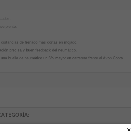
acados.
serpiente.
 distancias de frenado más cortas en mojado.
sación precisa y buen feedback del neumático.
 una huella de neumático un 5% mayor en carretera frente al Avon Cobra.
CATEGORÍA:
×