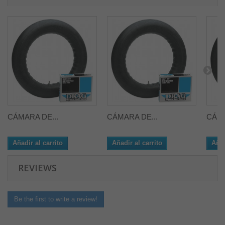
CÁMARA DE...
CÁMARA DE...
CÁMA
Añadir al carrito
Añadir al carrito
Añad
REVIEWS
Be the first to write a review!