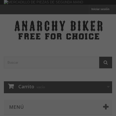
Iniciar sesión
Carrito
vacío
MENÚ