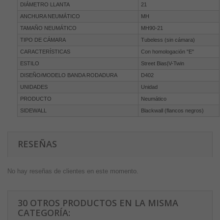
DIÁMETRO LLANTA
21
ANCHURA NEUMÁTICO
MH
TAMAÑO NEUMÁTICO
MH90-21
TIPO DE CÁMARA
Tubeless (sin cámara)
CARACTERÍSTICAS
Con homologación "E"
ESTILO
Street Bias|V-Twin
DISEÑO/MODELO BANDA RODADURA
D402
UNIDADES
Unidad
PRODUCTO
Neumático
SIDEWALL
Blackwall (flancos negros)
RESEÑAS
No hay reseñas de clientes en este momento.
30 OTROS PRODUCTOS EN LA MISMA
CATEGORÍA: