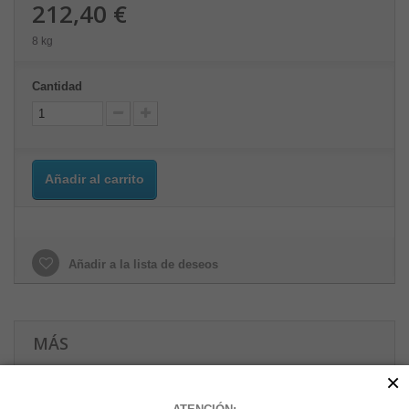
212,40 €
8 kg
Cantidad
Añadir al carrito
Añadir a la lista de deseos
MÁS
×
El neumático aprobado por Harley-Davidson para sus modelos