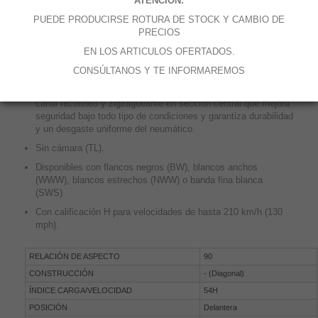
ATENCIÓN:
Touring, y el único neumático Touring para Harley-Davidson
producido en EE.UU.
PUEDE PRODUCIRSE ROTURA DE STOCK Y CAMBIO DE
PRECIOS
Fabricado a partir de una cubierta con tres lonas de poliéster y
dos cinturones en fibra de vidrio, el neumático D402 cuentas
EN LOS ARTICULOS OFERTADOS.
con excelentes propiedades en capacidad de carga,
CONSÚLTANOS Y TE INFORMAREMOS
estabilidad y durabilidad.
Dibujo de banda de rodadura optimizado por ordenador con
canal rectilíneo y zigzagueante en sección central que mejora
seguridad bajo todo tipo de condiciones y garantiza durabilidad
y un desgaste uniforme del neumático.
Sin cámara (TL).
Disponibles con flancos negros (BW), blancos anchos
(WWW), blancos estrechos (NWW) o banda fina blanca
(SWS).
Con calificación H para velocidades de hasta 210 km/h (130
mph).
RELACIÓN DE ASPECTO
90
CONSTRUCCIÓN
- (Diagonal)
ÍNDICE CARGA/VELOCIDAD
54H
POSICIÓN
Delantera